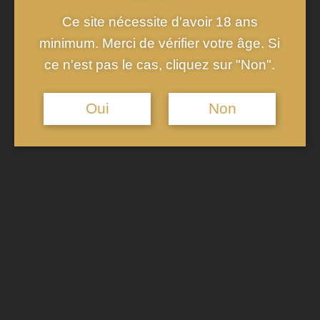
plus festifs et rassemblant un grand nombre d’invités, opter
Ce site nécessite d'avoir 18 ans
pour un champagne non millésimé ou un cuvée spéciale de
minimum. Merci de vérifier votre âge. Si
votre maison de champagne préférée garantira une
ce n'est pas le cas, cliquez sur "Non".
consistance de qualité
tout en respectant le budget.
Il est également important de considérer le moment de la
Oui
Non
journée et le déroulement de la soirée. Un champagne plus
léger et rafraîchissant peut être idéal en apéritif, tandis
qu’une cuvée plus élaborée et complexe pourrait mieux
convenir en accompagnement du repas ou pour le toast final.
Penser à l’harmonie entre le champagne et les plats servis
renforcera l’expérience gustative et rendra l’occasion encore
plus mémorable.
Tenir Compte du Budget et