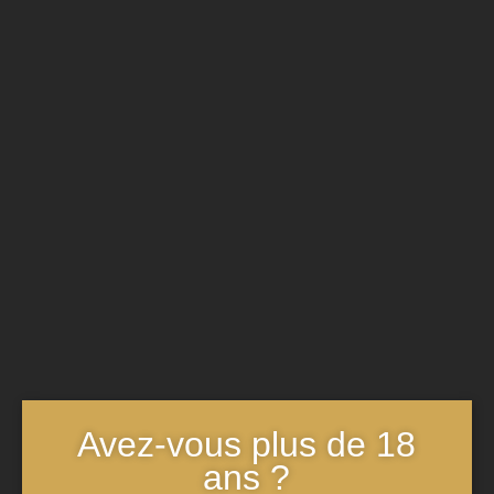
une profondeur de goût exceptionnelles. Idéal pour les
célébrations majeures comme les mariages ou les
promotions professionnelles, il symbolise le prestige et
l’exclusivité.
Adapter le Choix du
Champagne à l’Occasion
Le choix du champagne doit également être influencé par la
nature de l’événement et l’ambiance souhaitée. Pour une
célébration intime
, comme un dîner en amoureux, un
champagne Rosé ou un blanc de Blancs, élaboré uniquement
avec des cépages Chardonnay, peut apporter une élégance
Avez-vous plus de 18
discrète et une finesse appréciée. Pour des événements
ans ?