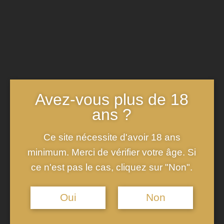
Bon Champagne
Économique
Le choix du
champagne bon marché
est crucial pour réussir
vos plats. Il est recommandé de privilégier un champagne
brut, sec, qui se marie bien avec une variété de saveurs.
Avez-vous plus de 18
Assurez-vous que le champagne que vous choisissez est de
ans ?
bonne qualité, même s’il est moins onéreux. Évitez les
champagnes excessivement sucrés ou trop complexes, car
Ce site nécessite d'avoir 18 ans
ils peuvent déséquilibrer vos préparations. Un bon
minimum. Merci de vérifier votre âge. Si
champagne abordable
doit offrir un équilibre entre finesse
ce n'est pas le cas, cliquez sur "Non".
et élégance, sans pour autant masquer les autres ingrédients
de votre plat. Pensez également à des marques reconnues
Oui
Non
qui proposent des options économiques tout en maintenant