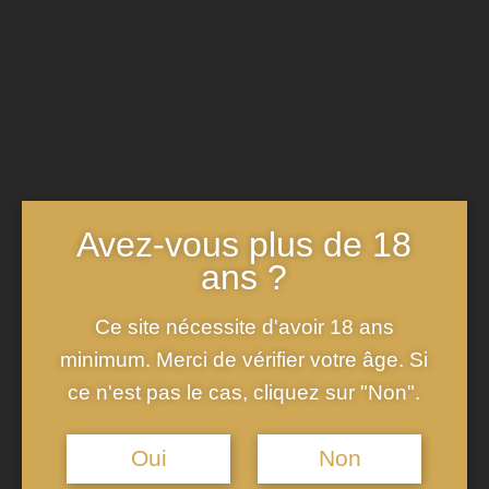
À l’époque médiévale, le vouvray acquiert une renommée qui
dépasse les frontières du
Royaume de France
. Les rois et
la noblesse de l’époque portent un intérêt particulier pour ce
vin blanc délicat et aromatique.
Avez-vous plus de 18
ans ?
Ce site nécessite d'avoir 18 ans
minimum. Merci de vérifier votre âge. Si
ce n'est pas le cas, cliquez sur "Non".
Oui
Non