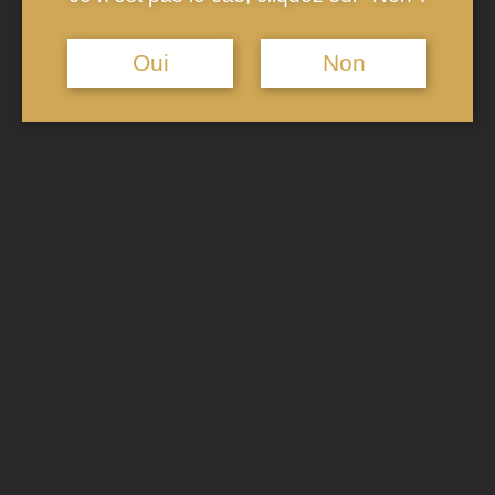
traditionnels tels que le
Nouvel An
et les mariages se voient
souvent accompagnés par une coupe de champagne,
Oui
Non
symbole de célébration et de convivialité. De plus, le
champagne s’est démocratisé avec des offres variées,
incluant des options accessibles comme les champagnes
disponibles chez
LIDL
à moins de 10 euros, permettant à un
public plus large de participer aux célébrations. Par ailleurs,
le champagne s’invite dans la
culture populaire
et le
cinéma
, renforçant son image de boisson emblématique des
moments festifs. La
journée mondiale du champagne
,
célébrée chaque année, témoigne de son importance
continue et de son rôle central dans les célébrations à
travers le monde.