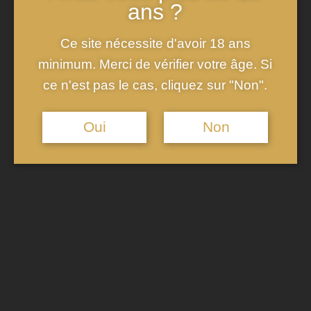
ans ?
temps passé. Chaque bouteille, chaque flûte dévoile des
récits d’une époque révolue, mais aussi des aspirations
Ce site nécessite d'avoir 18 ans
futures. Ces caves et leur
degustation champagne epernay
minimum. Merci de vérifier votre âge. Si
sont le sanctuaire des secrets bien gardés, des méthodes
ce n'est pas le cas, cliquez sur "Non".
ancestrales de vinification aux innovations contemporaines.
Oui
Non
Marcher le long de l’
Avenue de Champagne
, c’est donc
voyager à travers plusieurs siècles d’histoire. C’est ressentir
le frisson des premières bulles, l’effervescence des grandes
découvertes et la passion constante d’artisans dévoués à
leur métier. Tout en étant fermement ancrée dans son riche
passé, l’Avenue regarde vers l’avenir, symbolisant le mélange
harmonieux entre l’ancien et le moderne, et la perpétuelle
quête de perfection.