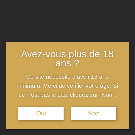
Techniques de congélation
pour une texture idéale
La congélation du sorbet au champagne nécessite une
attention particulière afin d’obtenir une texture parfaitement
Avez-vous plus de 18
glacée et sans cristaux. Une sorbetière est l’outil idéal pour
ans ?
cette étape, car elle permet de mélanger continuellement le
Ce site nécessite d'avoir 18 ans
mélange tout en le refroidissant, ce qui favorise une structure
minimum. Merci de vérifier votre âge. Si
lisse et homogène. Il est recommandé de verser le mélange
ce n'est pas le cas, cliquez sur "Non".
dans la sorbetière une fois que le sirop et le champagne sont
bien intégrés et que les fruits sont uniformément dispersés.
Oui
Non
La sorbetière doit être préalablement refroidie pour
maximiser l’efficacité de la congélation. Une fois le
processus terminé, il est conseillé de laisser le sorbet