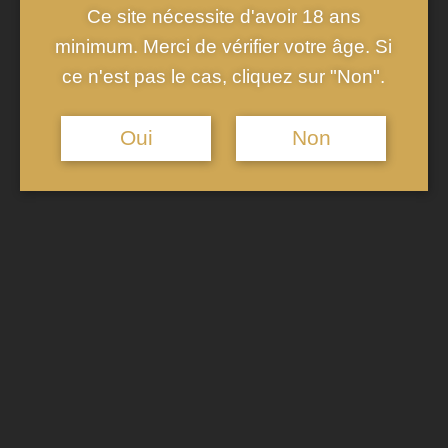
de champagne brut, qui constitue la base pétillante du
Ce site nécessite d'avoir 18 ans
cocktail. Ajoutez une mesure de liqueur d’orange, comme
minimum. Merci de vérifier votre âge. Si
l’Aperol, pour introduire une amertume délicate qui se marie
ce n'est pas le cas, cliquez sur "Non".
harmonieusement avec le champagne. Incorporez ensuite le
jus de pamplemousse frais, en ajustant la quantité selon vos
Oui
Non
préférences pour obtenir le niveau d’acidité souhaité.
Mélangez doucement les ingrédients à l’aide d’une cuillère
longue pour préserver les bulles du champagne. La douceur
naturelle du champagne et la légère amertume de l’Apérol se
combineront avec la fraîcheur du pamplemousse, créant un
équilibre parfait entre
saveurs sucrées et amères
.
Personnaliser et Subtiliser
votre Spritz au