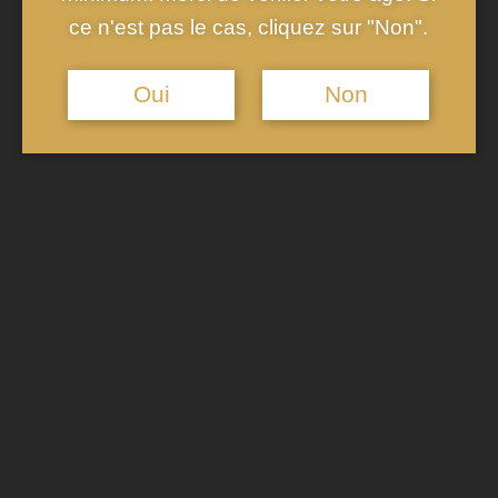
joue un rôle crucial dans sa popularité, notamment sur les
ce n'est pas le cas, cliquez sur "Non".
réseaux sociaux où les amateurs de cocktails partagent
régulièrement leurs créations, contribuant ainsi à la
Oui
Non
renommée du Spritz Passion au champagne.
Une Expérience Gustative
Unique et Rafraîchissante
Le
Spritx Passion au champagne
est apprécié pour son
équilibre parfait
entre douceur et acidité. L’ajout de
passion
fruit
apporte une note exotique et fruitée, contrastant
agréablement avec la
boule de champagne
qui offre une
acidité raffinée. Cette harmonie de saveurs crée une boisson
à la fois
rafraîchissante
et
complexe
, idéale pour les
chaudes journées estivales. De plus, la légèreté du