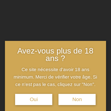
champagne de Paris ?
Paris, capitale mondiale de l’élégance et du
raffinement, abrite une scène dynamique de bars à
champagne qui incarnent parfaitement l’art de vivre à
la française. Depuis des décennies, le champagne
n’est pas seulement une boisson festive, mais aussi
Avez-vous plus de 18
un symbole de célébration, de succès et …
ans ?
LIRE LA SUITE
Ce site nécessite d'avoir 18 ans
minimum. Merci de vérifier votre âge. Si
ce n'est pas le cas, cliquez sur "Non".
Oui
Non